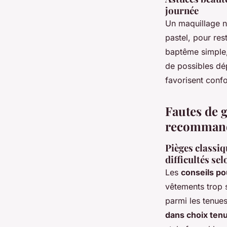
journée
Un maquillage na
pastel, pour res
baptême simple,
de possibles dép
favorisent confo
Fautes de g
recommand
Pièges classiq
difficultés se
Les
conseils po
vêtements trop s
parmi les tenu
dans choix ten