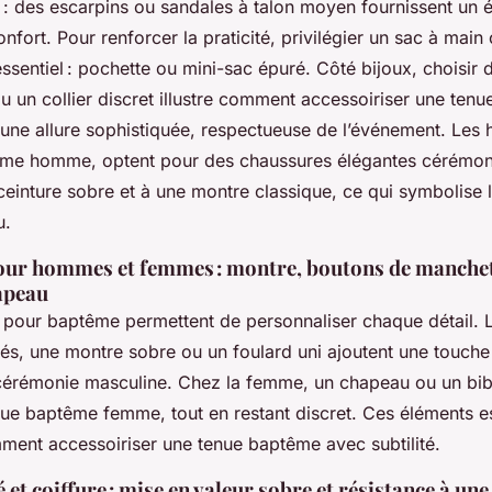
: des escarpins ou sandales à talon moyen fournissent un é
onfort. Pour renforcer la praticité, privilégier un sac à mai
’essentiel : pochette ou mini-sac épuré. Côté bijoux, choisir
 ou un collier discret illustre comment accessoiriser une te
 une allure sophistiquée, respectueuse de l’événement. Le
me homme, optent pour des chaussures élégantes cérémoni
ceinture sobre et à une montre classique, ce qui symbolise l
u.
our hommes et femmes : montre, boutons de manchett
apeau
 pour baptême permettent de personnaliser chaque détail. 
és, une montre sobre ou un foulard uni ajoutent une touche 
cérémonie masculine. Chez la femme, un chapeau ou un bibi
nue baptême femme, tout en restant discret. Ces éléments es
ent accessoiriser une tenue baptême avec subtilité.
 et coiffure : mise en valeur sobre et résistance à un