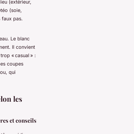
ieu (extérieur,
téo (soie,
s faux pas.
’eau. Le blanc
ent. Il convient
trop « casual » :
 des coupes
nou, qui
lon les
res et conseils