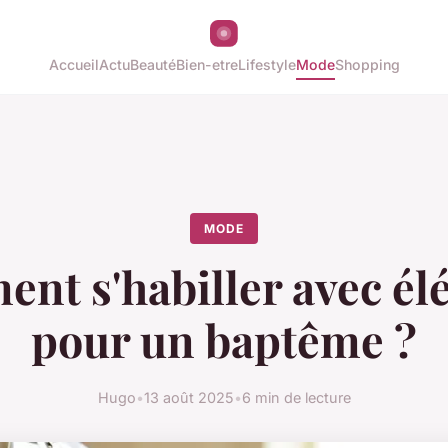
Accueil
Actu
Beauté
Bien-etre
Lifestyle
Mode
Shopping
MODE
nt s'habiller avec él
pour un baptême ?
Hugo
•
13 août 2025
•
6 min de lecture