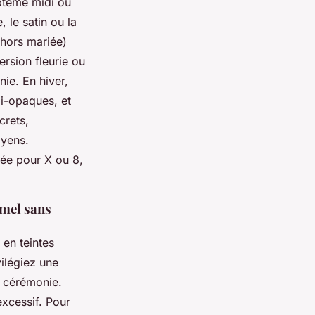
aptême midi ou
, le satin ou la
(hors mariée)
ersion fleurie ou
ie. En hiver,
mi-opaques, et
crets,
oyens.
uée pour X ou 8,
rmel sans
en teintes
vilégiez une
s cérémonie.
excessif. Pour