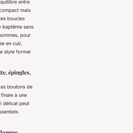
quilibre entre
n compact mais
 des boucles
nue baptême sans
s hommes, pour
e en cuir,
e style formel
e, épingles,
Les boutons de
finale à une
 délicat peut
sentiels
e longue