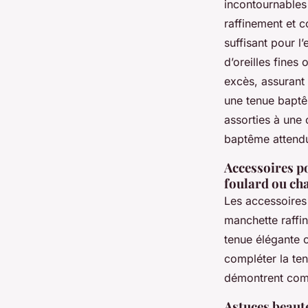
incontournables 
raffinement et c
suffisant pour l
d’oreilles fines
excès, assurant
une tenue baptê
assorties à une 
baptême attend
Accessoires p
foulard ou ch
Les accessoires
manchette raffin
tenue élégante 
compléter la te
démontrent comm
Astuces beauté