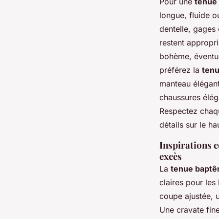
Pour une
tenue
longue, fluide ou
dentelle, gages 
restent appropri
bohème, éventue
préférez la
tenu
manteau élégant.
chaussures élé
Respectez chaque
détails sur le ha
Inspirations 
excès
La
tenue bapt
claires pour les
coupe ajustée, 
Une cravate fine