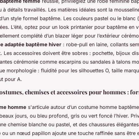
 baptême femme
réussie, privilégiez une robe féminine b
 à détails travaillés. Les matières idéales sont la mousseline
d’un style formel baptême. Les couleurs pastel ou le blanc 
ées. L’été, optez pour un look printanier pour baptême en v
llement complété d’un blazer léger pour l’extérieur cérémon
e adaptée baptême hiver
: robe-pull en laine, collants se
 Les accessoires doivent être sobres : pochette, bijoux dis
gantes cérémonie comme escarpins ou sandales à talons m
 morphologie : fluidité pour les silhouettes O, taille marq
ut pour A.
costumes, chemises et accessoires pour hommes : fo
ême homme
s'articule autour d’un costume homme baptême 
 beaux jours, ou bleu profond, gris ou vert foncé l’hiver. Pri
une chemise blanche ou pastel, et des chaussures élégante
 ou un nœud papillon ajoute une touche raffinée sans être 