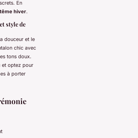
screts. En
tême hiver
.
et style de
la douceur et le
ntalon chic avec
des tons doux.
u et optez pour
es à porter
érémonie
t